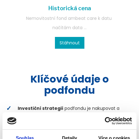
Historická cena
Nemovitostní fond ambeat care k datu
načítám data ...
Stáhnout
Klíčové údaje o
podfondu
Investiční strategií
podfondu je nakupovat a
pronajímat nemovitosti sloužící jako provozovny
péče o seniory
Investiční horizont
: 5 let a více
Souhlas
Detaily
Více o cookies